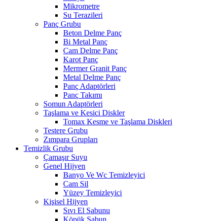
Mikrometre
Su Terazileri
Panç Grubu
Beton Delme Panç
Bi Metal Panç
Cam Delme Panç
Karot Panç
Mermer Granit Panç
Metal Delme Panç
Panç Adaptörleri
Panç Takımı
Somun Adaptörleri
Taşlama ve Kesici Diskler
Tomax Kesme ve Taşlama Diskleri
Testere Grubu
Zımpara Grupları
Temizlik Grubu
Çamaşır Suyu
Genel Hijyen
Banyo Ve Wc Temizleyici
Cam Sil
Yüzey Temizleyici
Kişisel Hijyen
Sıvı El Sabunu
Köpük Sabun