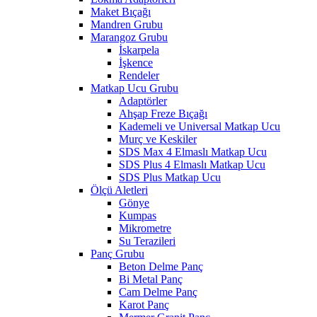
Maket Bıçağı
Mandren Grubu
Marangoz Grubu
İskarpela
İşkence
Rendeler
Matkap Ucu Grubu
Adaptörler
Ahşap Freze Bıçağı
Kademeli ve Universal Matkap Ucu
Murç ve Keskiler
SDS Max 4 Elmaslı Matkap Ucu
SDS Plus 4 Elmaslı Matkap Ucu
SDS Plus Matkap Ucu
Ölçü Aletleri
Gönye
Kumpas
Mikrometre
Su Terazileri
Panç Grubu
Beton Delme Panç
Bi Metal Panç
Cam Delme Panç
Karot Panç