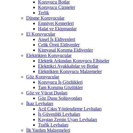
Koruyucu Botlar
Koruyucu Çizmeler
Terlik
Düşme Koruyucular
Emniyet Kemerleri
Halat ve Ekipmanlar
El Koruyucular
Ansel İş Eldivenleri
Çelik Örgü Eldivenler
Kimyasal Koruma Eldivenler
Elektrikten Koruyucular
Elektrik Arkından Koruyucu Elbiseler
Elektrikçi Ayakkabılar ve Botlar
Elektrikten Koruyucu Malzemeler
Göz Koruyucular
Koruyucu İş Gözlükleri
Tam Koruma Gözlükler
Göz ve Vücut Duşları
Göz Duşu Solüsyonları
İkaz Levhaları
Acil Çıkış Yönlendirme Levhaları
İş Güvenliği Levhaları
Kaygan Zemin Uyarı Levhaları
Trafik Levhaları
İlk Yardım Malzemeleri