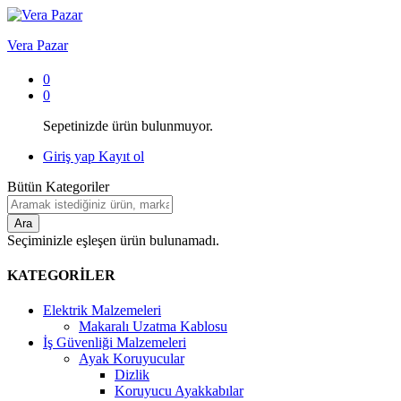
Vera Pazar
0
0
Sepetinizde ürün bulunmuyor.
Giriş yap
Kayıt ol
Bütün Kategoriler
Ara
Seçiminizle eşleşen ürün bulunamadı.
KATEGORİLER
Elektrik Malzemeleri
Makaralı Uzatma Kablosu
İş Güvenliği Malzemeleri
Ayak Koruyucular
Dizlik
Koruyucu Ayakkabılar