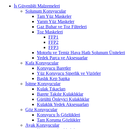
İş Güvenliği Malzemeleri
Solunum Koruyucular
Tam Yüz Maskeler
Yarım Yüz Maskeler
Gaz Buhar ve Toz Filtreleri
Toz Maskeleri
FFP1
FFP2
FFP3
Motorlu ve Temiz Hava Hatlı Solunum Üniteleri
Yedek Parça ve Aksesuarlar
Kafa Koruyucular
Koruyucu Baretler
Yüz Koruyucu Siperlik ve Vizörler
Başlık Kep Şapka
İşitme Koruyucular
Kulak Tıkaçları
Barete Takılır Kulaklıklar
Gürültü Önleyici Kulaklıklar
Kulaklık Yedek Aksesuarları
Göz Koruyucular
Koruyucu İş Gözlükleri
Tam Koruma Gözlükler
Ayak Koruyucular