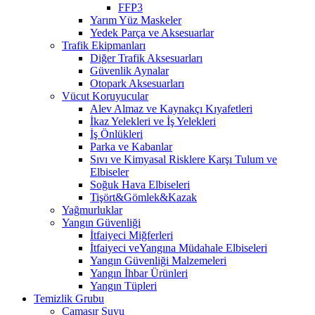
FFP3
Yarım Yüz Maskeler
Yedek Parça ve Aksesuarlar
Trafik Ekipmanları
Diğer Trafik Aksesuarları
Güvenlik Aynalar
Otopark Aksesuarları
Vücut Koruyucular
Alev Almaz ve Kaynakçı Kıyafetleri
İkaz Yelekleri ve İş Yelekleri
İş Önlükleri
Parka ve Kabanlar
Sıvı ve Kimyasal Risklere Karşı Tulum ve
Elbiseler
Soğuk Hava Elbiseleri
Tişört&Gömlek&Kazak
Yağmurluklar
Yangın Güvenliği
İtfaiyeci Miğferleri
İtfaiyeci veYangına Müdahale Elbiseleri
Yangın Güvenliği Malzemeleri
Yangın İhbar Ürünleri
Yangın Tüpleri
Temizlik Grubu
Çamaşır Suyu