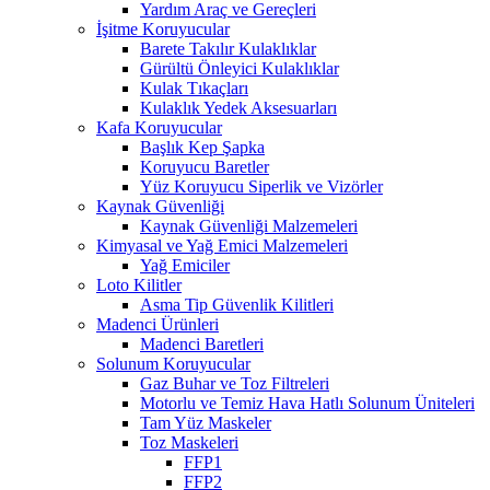
Yardım Araç ve Gereçleri
İşitme Koruyucular
Barete Takılır Kulaklıklar
Gürültü Önleyici Kulaklıklar
Kulak Tıkaçları
Kulaklık Yedek Aksesuarları
Kafa Koruyucular
Başlık Kep Şapka
Koruyucu Baretler
Yüz Koruyucu Siperlik ve Vizörler
Kaynak Güvenliği
Kaynak Güvenliği Malzemeleri
Kimyasal ve Yağ Emici Malzemeleri
Yağ Emiciler
Loto Kilitler
Asma Tip Güvenlik Kilitleri
Madenci Ürünleri
Madenci Baretleri
Solunum Koruyucular
Gaz Buhar ve Toz Filtreleri
Motorlu ve Temiz Hava Hatlı Solunum Üniteleri
Tam Yüz Maskeler
Toz Maskeleri
FFP1
FFP2