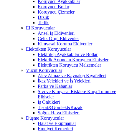
Koruyucu Ayakkabılar
Koruyucu Botlar
Koruyucu Çizmeler
Dizlik
Terlik
El Koruyucular
Ansel İş Eldivenleri
Çelik Örgü Eldivenler
Kimyasal Koruma Eldivenler
Elektrikten Koruyucular
Elektrikçi Ayakkabılar ve Botlar
Elektrik Arkından Koruyucu Elbiseler
Elektrikten Koruyucu Malzemeler
Vücut Koruyucular
Alev Almaz ve Kaynakçı Kıyafetleri
İkaz Yelekleri ve İş Yelekleri
Parka ve Kabanlar
Sıvı ve Kimyasal Risklere Karşı Tulum ve
Elbiseler
İş Önlükleri
Tişört&Gömlek&Kazak
Soğuk Hava Elbiseleri
Düşme Koruyucular
Halat ve Ekipmanlar
Emniyet Kemerleri