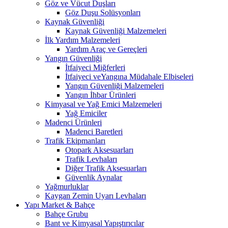
Göz ve Vücut Duşları
Göz Duşu Solüsyonları
Kaynak Güvenliği
Kaynak Güvenliği Malzemeleri
İlk Yardım Malzemeleri
Yardım Araç ve Gereçleri
Yangın Güvenliği
İtfaiyeci Miğferleri
İtfaiyeci veYangına Müdahale Elbiseleri
Yangın Güvenliği Malzemeleri
Yangın İhbar Ürünleri
Kimyasal ve Yağ Emici Malzemeleri
Yağ Emiciler
Madenci Ürünleri
Madenci Baretleri
Trafik Ekipmanları
Otopark Aksesuarları
Trafik Levhaları
Diğer Trafik Aksesuarları
Güvenlik Aynalar
Yağmurluklar
Kaygan Zemin Uyarı Levhaları
Yapı Market & Bahçe
Bahçe Grubu
Bant ve Kimyasal Yapıştırıcılar