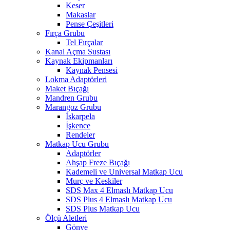
Keser
Makaslar
Pense Çeşitleri
Fırça Grubu
Tel Fırçalar
Kanal Açma Sustası
Kaynak Ekipmanları
Kaynak Pensesi
Lokma Adaptörleri
Maket Bıçağı
Mandren Grubu
Marangoz Grubu
İskarpela
İşkence
Rendeler
Matkap Ucu Grubu
Adaptörler
Ahşap Freze Bıçağı
Kademeli ve Universal Matkap Ucu
Murç ve Keskiler
SDS Max 4 Elmaslı Matkap Ucu
SDS Plus 4 Elmaslı Matkap Ucu
SDS Plus Matkap Ucu
Ölçü Aletleri
Gönye