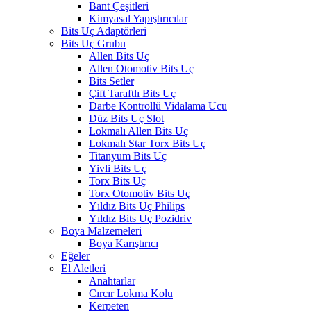
Bant Çeşitleri
Kimyasal Yapıştırıcılar
Bits Uç Adaptörleri
Bits Uç Grubu
Allen Bits Uç
Allen Otomotiv Bits Uç
Bits Setler
Çift Taraftlı Bits Uç
Darbe Kontrollü Vidalama Ucu
Düz Bits Uç Slot
Lokmalı Allen Bits Uç
Lokmalı Star Torx Bits Uç
Titanyum Bits Uç
Yivli Bits Uç
Torx Bits Uç
Torx Otomotiv Bits Uç
Yıldız Bits Uç Philips
Yıldız Bits Uç Pozidriv
Boya Malzemeleri
Boya Karıştırıcı
Eğeler
El Aletleri
Anahtarlar
Cırcır Lokma Kolu
Kerpeten