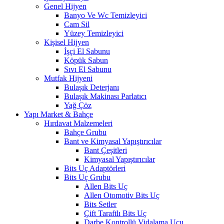
Genel Hijyen
Banyo Ve Wc Temizleyici
Cam Sil
Yüzey Temizleyici
Kişisel Hijyen
İşçi El Sabunu
Köpük Sabun
Sıvı El Sabunu
Mutfak Hijyeni
Bulaşık Deterjanı
Bulaşık Makinası Parlatıcı
Yağ Çöz
Yapı Market & Bahçe
Hırdavat Malzemeleri
Bahçe Grubu
Bant ve Kimyasal Yapıştırıcılar
Bant Çeşitleri
Kimyasal Yapıştırıcılar
Bits Uç Adaptörleri
Bits Uç Grubu
Allen Bits Uç
Allen Otomotiv Bits Uç
Bits Setler
Çift Taraftlı Bits Uç
Darbe Kontrollü Vidalama Ucu