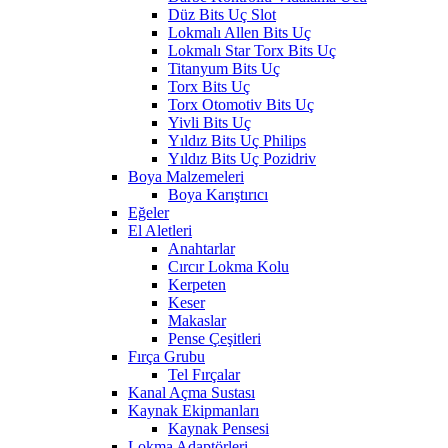
Düz Bits Uç Slot
Lokmalı Allen Bits Uç
Lokmalı Star Torx Bits Uç
Titanyum Bits Uç
Torx Bits Uç
Torx Otomotiv Bits Uç
Yivli Bits Uç
Yıldız Bits Uç Philips
Yıldız Bits Uç Pozidriv
Boya Malzemeleri
Boya Karıştırıcı
Eğeler
El Aletleri
Anahtarlar
Cırcır Lokma Kolu
Kerpeten
Keser
Makaslar
Pense Çeşitleri
Fırça Grubu
Tel Fırçalar
Kanal Açma Sustası
Kaynak Ekipmanları
Kaynak Pensesi
Lokma Adaptörleri