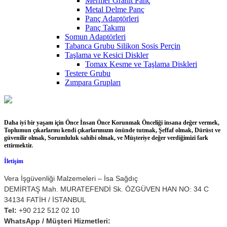
Mermer Granit Panç
Metal Delme Panç
Panç Adaptörleri
Panç Takımı
Somun Adaptörleri
Tabanca Grubu Silikon Sosis Perçin
Taşlama ve Kesici Diskler
Tomax Kesme ve Taşlama Diskleri
Testere Grubu
Zımpara Grupları
Daha iyi bir yaşam için Önce İnsan Önce Korunmak Önceliği insana değer vermek,
Toplumun çıkarlarını kendi çıkarlarımızın önünde tutmak, Şeffaf olmak, Dürüst ve
güvenilir olmak, Sorumluluk sahibi olmak, ve Müşteriye değer verdiğimizi fark
ettirmektir.
İletişim
Vera İşgüvenliği Malzemeleri – İsa Sağdıç
DEMİRTAŞ Mah. MURATEFENDİ Sk. ÖZGÜVEN HAN NO: 34 C
34134 FATİH / İSTANBUL
Tel:
+90 212 512 02 10
WhatsApp / Müşteri Hizmetleri: