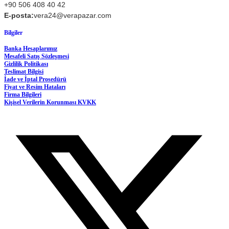
+90 506 408 40 42
E-posta:
vera24@verapazar.com
Bilgiler
Banka Hesaplarımız
Mesafeli Satış Sözleşmesi
Gizlilik Politikası
Teslimat Bilgisi
İade ve İptal Prosedürü
Fiyat ve Resim Hataları
Firma Bilgileri
Kişisel Verilerin Korunması KVKK