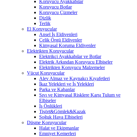
Koruyucu Ayakkabılar
Koruyucu Botlar
Koruyucu Çizmeler
Dizlik
Terlik
El Koruyucular
Ansel İş Eldivenleri
Çelik Örgü Eldivenler
Kimyasal Koruma Eldivenler
Elektrikten Koruyucular
Elektrikçi Ayakkabılar ve Botlar
Elektrik Arkından Koruyucu Elbiseler
Elektrikten Koruyucu Malzemeler
Vücut Koruyucular
Alev Almaz ve Kaynakçı Kıyafetleri
İkaz Yelekleri ve İş Yelekleri
Parka ve Kabanlar
Sıvı ve Kimyasal Risklere Karşı Tulum ve
Elbiseler
İş Önlükleri
Tişört&Gömlek&Kazak
Soğuk Hava Elbiseleri
Düşme Koruyucular
Halat ve Ekipmanlar
Emniyet Kemerleri