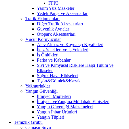
FFP3
Yarım Yüz Maskeler
Yedek Parça ve Aksesuarlar
Trafik Ekipmanları
Diğer Trafik Aksesuarları
Güvenlik Aynalar
Otopark Aksesuarları
Vücut Koruyucular
Alev Almaz ve Kaynakçı Kıyafetleri
İkaz Yelekleri ve İş Yelekleri
İş Önlükleri
Parka ve Kabanlar
Sıvı ve Kimyasal Risklere Karşı Tulum ve
Elbiseler
Soğuk Hava Elbiseleri
Tişört&Gömlek&Kazak
Yağmurluklar
Yangın Güvenliği
İtfaiyeci Miğferleri
İtfaiyeci veYangına Müdahale Elbiseleri
Yangın Güvenliği Malzemeleri
Yangın İhbar Ürünleri
Yangın Tüpleri
Temizlik Grubu
Çamaşır Suyu