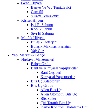
Genel Hijyen
Banyo Ve Wc Temizleyici
Cam Sil
Yüzey Temizleyici
Kişisel Hijyen
İşçi El Sabunu
Köpük Sabun
Sıvı El Sabunu
Mutfak Hijyeni
Bulaşık Deterjanı
Bulaşık Makinası Parlatıcı
Yağ Çöz
Yapı Market & Bahçe
Hırdavat Malzemeleri
Bahçe Grubu
Bant ve Kimyasal Yapıştırıcılar
Bant Çeşitleri
Kimyasal Yapıştırıcılar
Bits Uç Adaptörleri
Bits Uç Grubu
Allen Bits Uç
Allen Otomotiv Bits Uç
Bits Setler
Çift Taraftlı Bits Uç
Darbe Kontrollü Vidalama Ucu