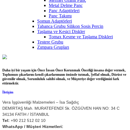
Mermer Granit Panç
Metal Delme Panç
Panç Adaptörleri
Panç Takımı
Somun Adaptörleri
Tabanca Grubu Silikon Sosis Perçin
Taşlama ve Kesici Diskler
Tomax Kesme ve Taşlama Diskleri
Testere Grubu
Zımpara Grupları
Daha iyi bir yaşam için Önce İnsan Önce Korunmak Önceliği insana değer vermek,
Toplumun çıkarlarını kendi çıkarlarımızın önünde tutmak, Şeffaf olmak, Dürüst ve
güvenilir olmak, Sorumluluk sahibi olmak, ve Müşteriye değer verdiğimizi fark
ettirmektir.
İletişim
Vera İşgüvenliği Malzemeleri – İsa Sağdıç
DEMİRTAŞ Mah. MURATEFENDİ Sk. ÖZGÜVEN HAN NO: 34 C
34134 FATİH / İSTANBUL
Tel:
+90 212 512 02 10
WhatsApp / Müşteri Hizmetleri: