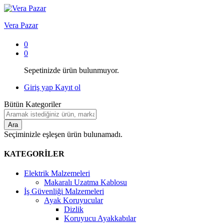
Vera Pazar
0
0
Sepetinizde ürün bulunmuyor.
Giriş yap
Kayıt ol
Bütün Kategoriler
Ara
Seçiminizle eşleşen ürün bulunamadı.
KATEGORİLER
Elektrik Malzemeleri
Makaralı Uzatma Kablosu
İş Güvenliği Malzemeleri
Ayak Koruyucular
Dizlik
Koruyucu Ayakkabılar