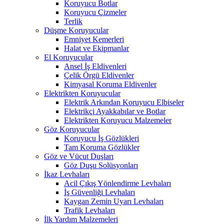
Koruyucu Botlar
Koruyucu Çizmeler
Terlik
Düşme Koruyucular
Emniyet Kemerleri
Halat ve Ekipmanlar
El Koruyucular
Ansel İş Eldivenleri
Çelik Örgü Eldivenler
Kimyasal Koruma Eldivenler
Elektrikten Koruyucular
Elektrik Arkından Koruyucu Elbiseler
Elektrikçi Ayakkabılar ve Botlar
Elektrikten Koruyucu Malzemeler
Göz Koruyucular
Koruyucu İş Gözlükleri
Tam Koruma Gözlükler
Göz ve Vücut Duşları
Göz Duşu Solüsyonları
İkaz Levhaları
Acil Çıkış Yönlendirme Levhaları
İş Güvenliği Levhaları
Kaygan Zemin Uyarı Levhaları
Trafik Levhaları
İlk Yardım Malzemeleri