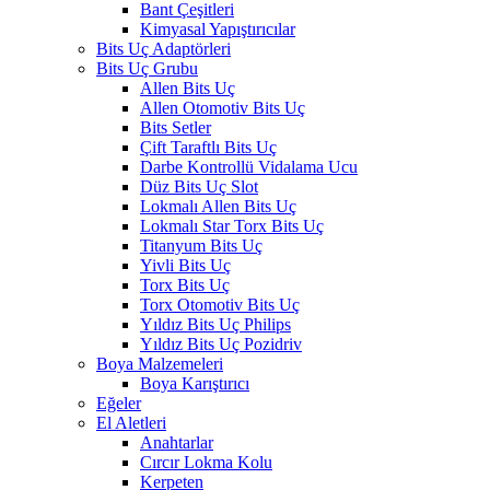
Bant Çeşitleri
Kimyasal Yapıştırıcılar
Bits Uç Adaptörleri
Bits Uç Grubu
Allen Bits Uç
Allen Otomotiv Bits Uç
Bits Setler
Çift Taraftlı Bits Uç
Darbe Kontrollü Vidalama Ucu
Düz Bits Uç Slot
Lokmalı Allen Bits Uç
Lokmalı Star Torx Bits Uç
Titanyum Bits Uç
Yivli Bits Uç
Torx Bits Uç
Torx Otomotiv Bits Uç
Yıldız Bits Uç Philips
Yıldız Bits Uç Pozidriv
Boya Malzemeleri
Boya Karıştırıcı
Eğeler
El Aletleri
Anahtarlar
Cırcır Lokma Kolu
Kerpeten