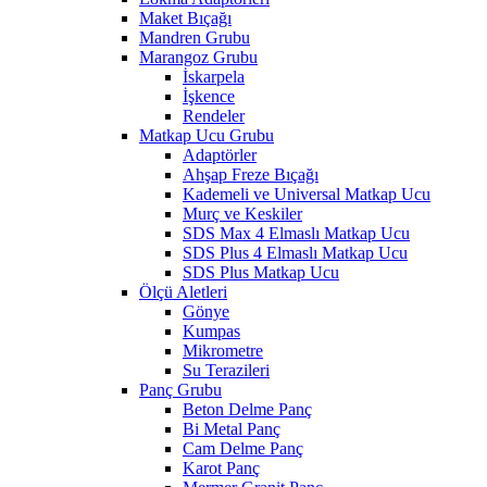
Maket Bıçağı
Mandren Grubu
Marangoz Grubu
İskarpela
İşkence
Rendeler
Matkap Ucu Grubu
Adaptörler
Ahşap Freze Bıçağı
Kademeli ve Universal Matkap Ucu
Murç ve Keskiler
SDS Max 4 Elmaslı Matkap Ucu
SDS Plus 4 Elmaslı Matkap Ucu
SDS Plus Matkap Ucu
Ölçü Aletleri
Gönye
Kumpas
Mikrometre
Su Terazileri
Panç Grubu
Beton Delme Panç
Bi Metal Panç
Cam Delme Panç
Karot Panç