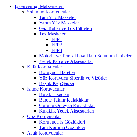
İş Güvenliği Malzemeleri
Solunum Koruyucular
Tam Yüz Maskeler
Yarım Yüz Maskeler
Gaz Buhar ve Toz Filtreleri
Toz Maskeleri
FFP1
FFP2
FFP3
Motorlu ve Temiz Hava Hatlı Solunum Üniteleri
Yedek Parça ve Aksesuarlar
Kafa Koruyucular
Koruyucu Baretler
Yüz Koruyucu Siperlik ve Vizörler
Başlık Kep Şapka
İşitme Koruyucular
Kulak Tıkaçları
Barete Takılır Kulaklıklar
Gürültü Önleyici Kulaklıklar
Kulaklık Yedek Aksesuarları
Göz Koruyucular
Koruyucu İş Gözlükleri
Tam Koruma Gözlükler
Ayak Koruyucular