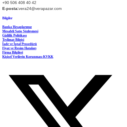
+90 506 408 40 42
E-posta:
vera24@verapazar.com
Bilgiler
Banka Hesaplarımız
Mesafeli Satış Sözleşmesi
Gizlilik Politikası
Teslimat Bilgisi
İade ve İptal Prosedürü
Fiyat ve Resim Hataları
Firma Bilgileri
Kişisel Verilerin Korunması KVKK