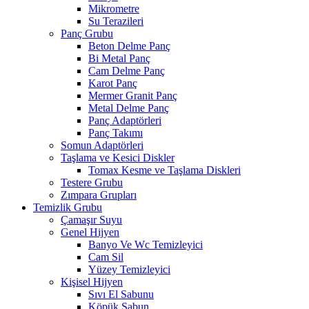
Mikrometre
Su Terazileri
Panç Grubu
Beton Delme Panç
Bi Metal Panç
Cam Delme Panç
Karot Panç
Mermer Granit Panç
Metal Delme Panç
Panç Adaptörleri
Panç Takımı
Somun Adaptörleri
Taşlama ve Kesici Diskler
Tomax Kesme ve Taşlama Diskleri
Testere Grubu
Zımpara Grupları
Temizlik Grubu
Çamaşır Suyu
Genel Hijyen
Banyo Ve Wc Temizleyici
Cam Sil
Yüzey Temizleyici
Kişisel Hijyen
Sıvı El Sabunu
Köpük Sabun