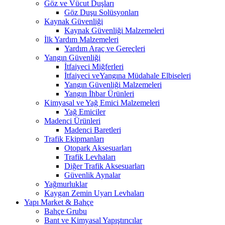
Göz ve Vücut Duşları
Göz Duşu Solüsyonları
Kaynak Güvenliği
Kaynak Güvenliği Malzemeleri
İlk Yardım Malzemeleri
Yardım Araç ve Gereçleri
Yangın Güvenliği
İtfaiyeci Miğferleri
İtfaiyeci veYangına Müdahale Elbiseleri
Yangın Güvenliği Malzemeleri
Yangın İhbar Ürünleri
Kimyasal ve Yağ Emici Malzemeleri
Yağ Emiciler
Madenci Ürünleri
Madenci Baretleri
Trafik Ekipmanları
Otopark Aksesuarları
Trafik Levhaları
Diğer Trafik Aksesuarları
Güvenlik Aynalar
Yağmurluklar
Kaygan Zemin Uyarı Levhaları
Yapı Market & Bahçe
Bahçe Grubu
Bant ve Kimyasal Yapıştırıcılar