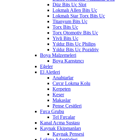
Düz Bits Uç Slot
Lokmalı Allen Bits Uç
Lokmalı Star Torx Bits Uç
Titanyum Bits Uç
Torx Bits Uç
Torx Otomotiv Bits Uç
Yivli Bits Uç
Yıldız Bits Uç Philips
Yıldız Bits Uç Pozidriv
Boya Malzemeleri
Boya Karıştırıcı
Eğeler
El Aletleri
Anahtarlar
Cırcır Lokma Kolu
Kerpeten
Keser
Makaslar
Pense Çeşitleri
Fırça Grubu
Tel Fırçalar
Kanal Açma Sustası
Kaynak Ekipmanları
Kaynak Pensesi
Lokma Adaptörleri