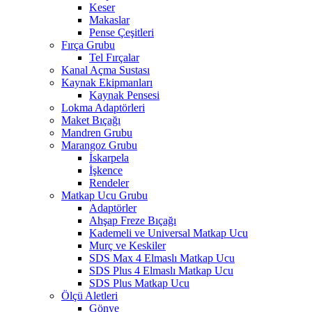
Keser
Makaslar
Pense Çeşitleri
Fırça Grubu
Tel Fırçalar
Kanal Açma Sustası
Kaynak Ekipmanları
Kaynak Pensesi
Lokma Adaptörleri
Maket Bıçağı
Mandren Grubu
Marangoz Grubu
İskarpela
İşkence
Rendeler
Matkap Ucu Grubu
Adaptörler
Ahşap Freze Bıçağı
Kademeli ve Universal Matkap Ucu
Murç ve Keskiler
SDS Max 4 Elmaslı Matkap Ucu
SDS Plus 4 Elmaslı Matkap Ucu
SDS Plus Matkap Ucu
Ölçü Aletleri
Gönye