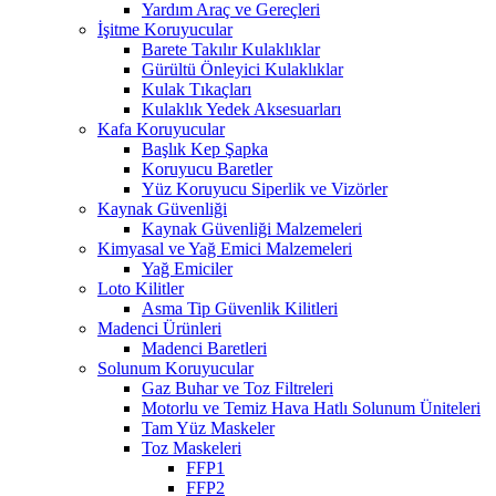
Yardım Araç ve Gereçleri
İşitme Koruyucular
Barete Takılır Kulaklıklar
Gürültü Önleyici Kulaklıklar
Kulak Tıkaçları
Kulaklık Yedek Aksesuarları
Kafa Koruyucular
Başlık Kep Şapka
Koruyucu Baretler
Yüz Koruyucu Siperlik ve Vizörler
Kaynak Güvenliği
Kaynak Güvenliği Malzemeleri
Kimyasal ve Yağ Emici Malzemeleri
Yağ Emiciler
Loto Kilitler
Asma Tip Güvenlik Kilitleri
Madenci Ürünleri
Madenci Baretleri
Solunum Koruyucular
Gaz Buhar ve Toz Filtreleri
Motorlu ve Temiz Hava Hatlı Solunum Üniteleri
Tam Yüz Maskeler
Toz Maskeleri
FFP1
FFP2