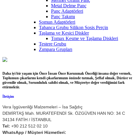
Mermer Granit Panç
Metal Delme Panç
Panç Adaptörleri
Panç Takımı
Somun Adaptörleri
Tabanca Grubu Silikon Sosis Perçin
Taşlama ve Kesici Diskler
Tomax Kesme ve Taşlama Diskleri
Testere Grubu
Zımpara Grupları
Daha iyi bir yaşam için Önce İnsan Önce Korunmak Önceliği insana değer vermek,
Toplumun çıkarlarını kendi çıkarlarımızın önünde tutmak, Şeffaf olmak, Dürüst ve
güvenilir olmak, Sorumluluk sahibi olmak, ve Müşteriye değer verdiğimizi fark
ettirmektir.
İletişim
Vera İşgüvenliği Malzemeleri – İsa Sağdıç
DEMİRTAŞ Mah. MURATEFENDİ Sk. ÖZGÜVEN HAN NO: 34 C
34134 FATİH / İSTANBUL
Tel:
+90 212 512 02 10
WhatsApp / Müşteri Hizmetleri: