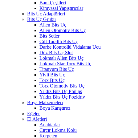
Bant Çeşitleri
Kimyasal Yapıştırıcılar
Bits Uç Adaptörleri
Bits Uç Grubu
Allen Bits Uç
Allen Otomotiv Bits Uç
Bits Setler
Çift Taraftlı Bits Uç
Darbe Kontrollü Vidalama Ucu
Düz Bits Uç Slot
Lokmalı Allen Bits Uç
Lokmalı Star Torx Bits Uç
Titanyum Bits Uç
Yivli Bits Uç
Torx Bits Uç
Torx Otomotiv Bits Uç
Yıldız Bits Uç Philips
Yıldız Bits Uç Pozidriv
Boya Malzemeleri
Boya Karıştırıcı
Eğeler
El Aletleri
Anahtarlar
Cırcır Lokma Kolu
Kerpeten