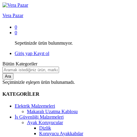
Vera Pazar
0
0
Sepetinizde ürün bulunmuyor.
Giriş yap
Kayıt ol
Bütün Kategoriler
Ara
Seçiminizle eşleşen ürün bulunamadı.
KATEGORİLER
Elektrik Malzemeleri
Makaralı Uzatma Kablosu
İş Güvenliği Malzemeleri
Ayak Koruyucular
Dizlik
Koruyucu Ayakkabılar