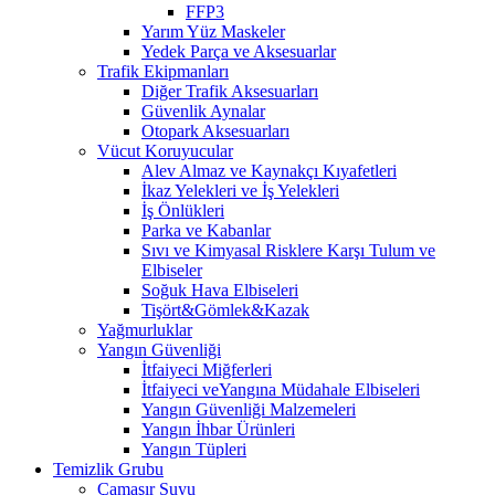
FFP3
Yarım Yüz Maskeler
Yedek Parça ve Aksesuarlar
Trafik Ekipmanları
Diğer Trafik Aksesuarları
Güvenlik Aynalar
Otopark Aksesuarları
Vücut Koruyucular
Alev Almaz ve Kaynakçı Kıyafetleri
İkaz Yelekleri ve İş Yelekleri
İş Önlükleri
Parka ve Kabanlar
Sıvı ve Kimyasal Risklere Karşı Tulum ve
Elbiseler
Soğuk Hava Elbiseleri
Tişört&Gömlek&Kazak
Yağmurluklar
Yangın Güvenliği
İtfaiyeci Miğferleri
İtfaiyeci veYangına Müdahale Elbiseleri
Yangın Güvenliği Malzemeleri
Yangın İhbar Ürünleri
Yangın Tüpleri
Temizlik Grubu
Çamaşır Suyu