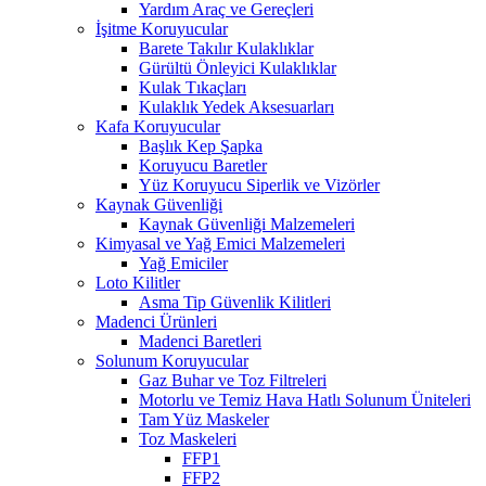
Yardım Araç ve Gereçleri
İşitme Koruyucular
Barete Takılır Kulaklıklar
Gürültü Önleyici Kulaklıklar
Kulak Tıkaçları
Kulaklık Yedek Aksesuarları
Kafa Koruyucular
Başlık Kep Şapka
Koruyucu Baretler
Yüz Koruyucu Siperlik ve Vizörler
Kaynak Güvenliği
Kaynak Güvenliği Malzemeleri
Kimyasal ve Yağ Emici Malzemeleri
Yağ Emiciler
Loto Kilitler
Asma Tip Güvenlik Kilitleri
Madenci Ürünleri
Madenci Baretleri
Solunum Koruyucular
Gaz Buhar ve Toz Filtreleri
Motorlu ve Temiz Hava Hatlı Solunum Üniteleri
Tam Yüz Maskeler
Toz Maskeleri
FFP1
FFP2