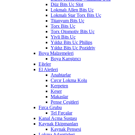
Düz Bits Uç Slot
Lokmalı Allen Bits Uç
Lokmalı Star Torx Bits Uç
Titanyum Bits Uç
Torx Bits Uç
Torx Otomotiv Bits Uç
Yivli Bits Uç
Yıldız Bits Uç Philips
Yıldız Bits Uç Pozidriv
Boya Malzemeleri
Boya Karıştırıcı
Eğeler
El Aletleri
Anahtarlar
Cırcır Lokma Kolu
Kerpeten
Keser
Makaslar
Pense Çeşitleri
Fırça Grubu
Tel Fırçalar
Kanal Açma Sustası
Kaynak Ekipmanları
Kaynak Pensesi
Lokma Adaptörleri