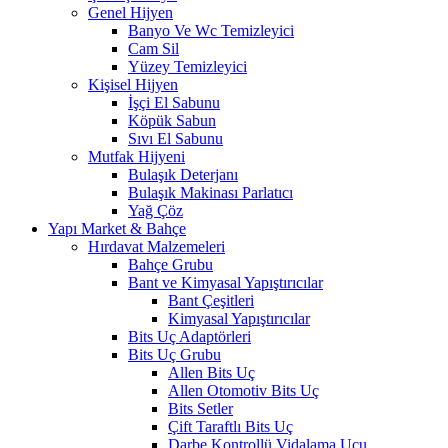
Genel Hijyen
Banyo Ve Wc Temizleyici
Cam Sil
Yüzey Temizleyici
Kişisel Hijyen
İşçi El Sabunu
Köpük Sabun
Sıvı El Sabunu
Mutfak Hijyeni
Bulaşık Deterjanı
Bulaşık Makinası Parlatıcı
Yağ Çöz
Yapı Market & Bahçe
Hırdavat Malzemeleri
Bahçe Grubu
Bant ve Kimyasal Yapıştırıcılar
Bant Çeşitleri
Kimyasal Yapıştırıcılar
Bits Uç Adaptörleri
Bits Uç Grubu
Allen Bits Uç
Allen Otomotiv Bits Uç
Bits Setler
Çift Taraftlı Bits Uç
Darbe Kontrollü Vidalama Ucu