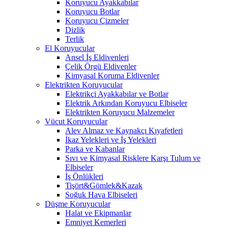
Koruyucu Ayakkabılar
Koruyucu Botlar
Koruyucu Çizmeler
Dizlik
Terlik
El Koruyucular
Ansel İş Eldivenleri
Çelik Örgü Eldivenler
Kimyasal Koruma Eldivenler
Elektrikten Koruyucular
Elektrikçi Ayakkabılar ve Botlar
Elektrik Arkından Koruyucu Elbiseler
Elektrikten Koruyucu Malzemeler
Vücut Koruyucular
Alev Almaz ve Kaynakçı Kıyafetleri
İkaz Yelekleri ve İş Yelekleri
Parka ve Kabanlar
Sıvı ve Kimyasal Risklere Karşı Tulum ve
Elbiseler
İş Önlükleri
Tişört&Gömlek&Kazak
Soğuk Hava Elbiseleri
Düşme Koruyucular
Halat ve Ekipmanlar
Emniyet Kemerleri