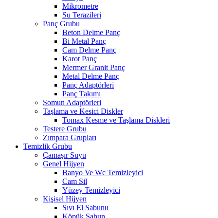
Mikrometre
Su Terazileri
Panç Grubu
Beton Delme Panç
Bi Metal Panç
Cam Delme Panç
Karot Panç
Mermer Granit Panç
Metal Delme Panç
Panç Adaptörleri
Panç Takımı
Somun Adaptörleri
Taşlama ve Kesici Diskler
Tomax Kesme ve Taşlama Diskleri
Testere Grubu
Zımpara Grupları
Temizlik Grubu
Çamaşır Suyu
Genel Hijyen
Banyo Ve Wc Temizleyici
Cam Sil
Yüzey Temizleyici
Kişisel Hijyen
Sıvı El Sabunu
Köpük Sabun