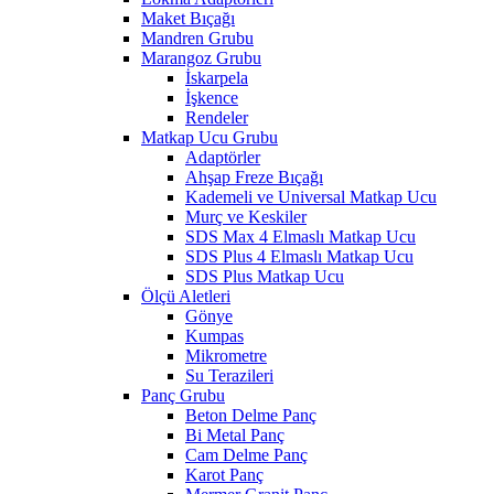
Maket Bıçağı
Mandren Grubu
Marangoz Grubu
İskarpela
İşkence
Rendeler
Matkap Ucu Grubu
Adaptörler
Ahşap Freze Bıçağı
Kademeli ve Universal Matkap Ucu
Murç ve Keskiler
SDS Max 4 Elmaslı Matkap Ucu
SDS Plus 4 Elmaslı Matkap Ucu
SDS Plus Matkap Ucu
Ölçü Aletleri
Gönye
Kumpas
Mikrometre
Su Terazileri
Panç Grubu
Beton Delme Panç
Bi Metal Panç
Cam Delme Panç
Karot Panç