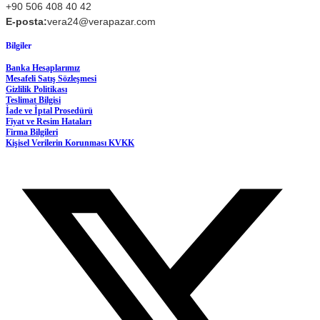
+90 506 408 40 42
E-posta:
vera24@verapazar.com
Bilgiler
Banka Hesaplarımız
Mesafeli Satış Sözleşmesi
Gizlilik Politikası
Teslimat Bilgisi
İade ve İptal Prosedürü
Fiyat ve Resim Hataları
Firma Bilgileri
Kişisel Verilerin Korunması KVKK