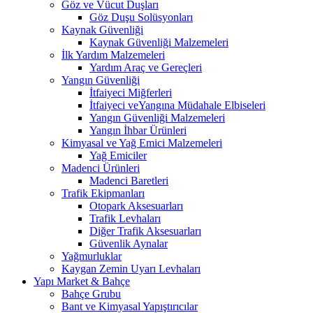
Göz ve Vücut Duşları
Göz Duşu Solüsyonları
Kaynak Güvenliği
Kaynak Güvenliği Malzemeleri
İlk Yardım Malzemeleri
Yardım Araç ve Gereçleri
Yangın Güvenliği
İtfaiyeci Miğferleri
İtfaiyeci veYangına Müdahale Elbiseleri
Yangın Güvenliği Malzemeleri
Yangın İhbar Ürünleri
Kimyasal ve Yağ Emici Malzemeleri
Yağ Emiciler
Madenci Ürünleri
Madenci Baretleri
Trafik Ekipmanları
Otopark Aksesuarları
Trafik Levhaları
Diğer Trafik Aksesuarları
Güvenlik Aynalar
Yağmurluklar
Kaygan Zemin Uyarı Levhaları
Yapı Market & Bahçe
Bahçe Grubu
Bant ve Kimyasal Yapıştırıcılar