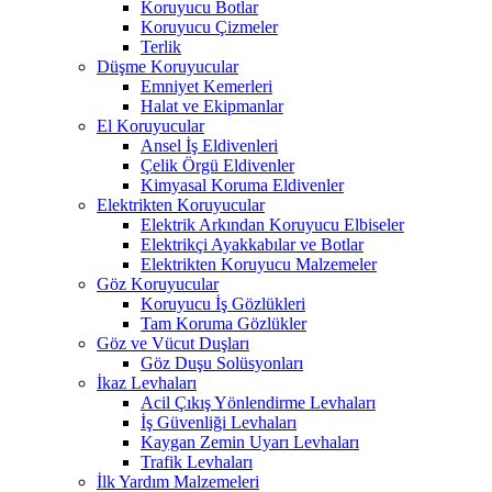
Koruyucu Botlar
Koruyucu Çizmeler
Terlik
Düşme Koruyucular
Emniyet Kemerleri
Halat ve Ekipmanlar
El Koruyucular
Ansel İş Eldivenleri
Çelik Örgü Eldivenler
Kimyasal Koruma Eldivenler
Elektrikten Koruyucular
Elektrik Arkından Koruyucu Elbiseler
Elektrikçi Ayakkabılar ve Botlar
Elektrikten Koruyucu Malzemeler
Göz Koruyucular
Koruyucu İş Gözlükleri
Tam Koruma Gözlükler
Göz ve Vücut Duşları
Göz Duşu Solüsyonları
İkaz Levhaları
Acil Çıkış Yönlendirme Levhaları
İş Güvenliği Levhaları
Kaygan Zemin Uyarı Levhaları
Trafik Levhaları
İlk Yardım Malzemeleri