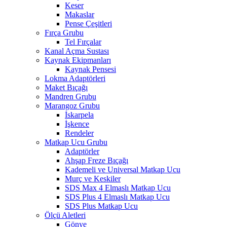
Keser
Makaslar
Pense Çeşitleri
Fırça Grubu
Tel Fırçalar
Kanal Açma Sustası
Kaynak Ekipmanları
Kaynak Pensesi
Lokma Adaptörleri
Maket Bıçağı
Mandren Grubu
Marangoz Grubu
İskarpela
İşkence
Rendeler
Matkap Ucu Grubu
Adaptörler
Ahşap Freze Bıçağı
Kademeli ve Universal Matkap Ucu
Murç ve Keskiler
SDS Max 4 Elmaslı Matkap Ucu
SDS Plus 4 Elmaslı Matkap Ucu
SDS Plus Matkap Ucu
Ölçü Aletleri
Gönye