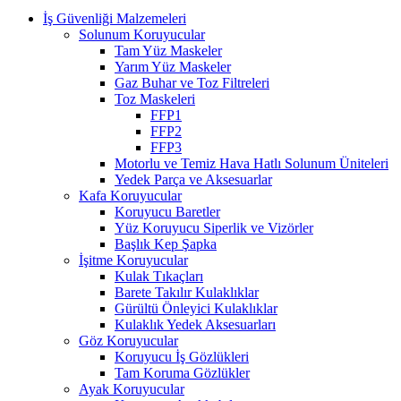
İş Güvenliği Malzemeleri
Solunum Koruyucular
Tam Yüz Maskeler
Yarım Yüz Maskeler
Gaz Buhar ve Toz Filtreleri
Toz Maskeleri
FFP1
FFP2
FFP3
Motorlu ve Temiz Hava Hatlı Solunum Üniteleri
Yedek Parça ve Aksesuarlar
Kafa Koruyucular
Koruyucu Baretler
Yüz Koruyucu Siperlik ve Vizörler
Başlık Kep Şapka
İşitme Koruyucular
Kulak Tıkaçları
Barete Takılır Kulaklıklar
Gürültü Önleyici Kulaklıklar
Kulaklık Yedek Aksesuarları
Göz Koruyucular
Koruyucu İş Gözlükleri
Tam Koruma Gözlükler
Ayak Koruyucular