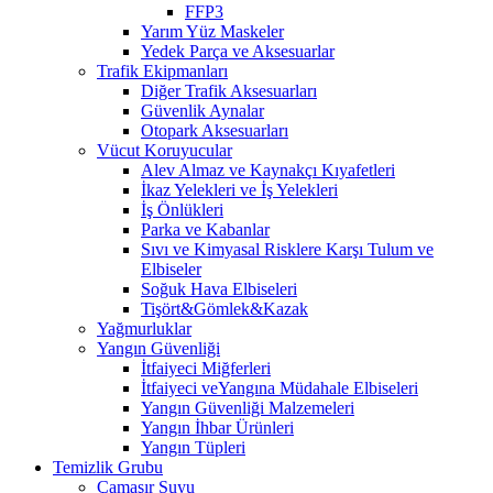
FFP3
Yarım Yüz Maskeler
Yedek Parça ve Aksesuarlar
Trafik Ekipmanları
Diğer Trafik Aksesuarları
Güvenlik Aynalar
Otopark Aksesuarları
Vücut Koruyucular
Alev Almaz ve Kaynakçı Kıyafetleri
İkaz Yelekleri ve İş Yelekleri
İş Önlükleri
Parka ve Kabanlar
Sıvı ve Kimyasal Risklere Karşı Tulum ve
Elbiseler
Soğuk Hava Elbiseleri
Tişört&Gömlek&Kazak
Yağmurluklar
Yangın Güvenliği
İtfaiyeci Miğferleri
İtfaiyeci veYangına Müdahale Elbiseleri
Yangın Güvenliği Malzemeleri
Yangın İhbar Ürünleri
Yangın Tüpleri
Temizlik Grubu
Çamaşır Suyu