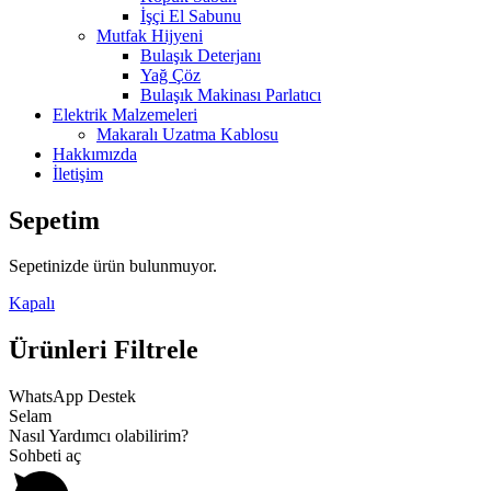
İşçi El Sabunu
Mutfak Hijyeni
Bulaşık Deterjanı
Yağ Çöz
Bulaşık Makinası Parlatıcı
Elektrik Malzemeleri
Makaralı Uzatma Kablosu
Hakkımızda
İletişim
Sepetim
Sepetinizde ürün bulunmuyor.
Kapalı
Ürünleri Filtrele
WhatsApp Destek
Selam
Nasıl Yardımcı olabilirim?
Sohbeti aç