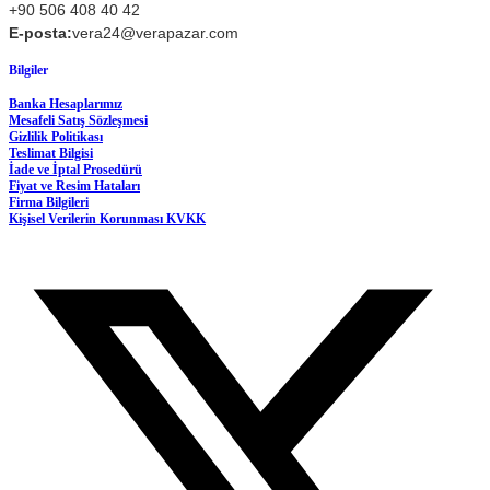
+90 506 408 40 42
E-posta:
vera24@verapazar.com
Bilgiler
Banka Hesaplarımız
Mesafeli Satış Sözleşmesi
Gizlilik Politikası
Teslimat Bilgisi
İade ve İptal Prosedürü
Fiyat ve Resim Hataları
Firma Bilgileri
Kişisel Verilerin Korunması KVKK