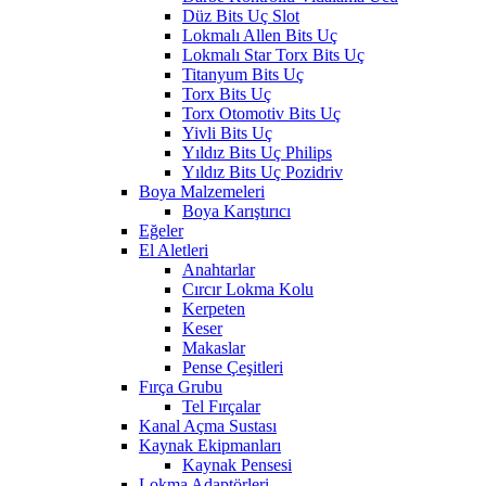
Düz Bits Uç Slot
Lokmalı Allen Bits Uç
Lokmalı Star Torx Bits Uç
Titanyum Bits Uç
Torx Bits Uç
Torx Otomotiv Bits Uç
Yivli Bits Uç
Yıldız Bits Uç Philips
Yıldız Bits Uç Pozidriv
Boya Malzemeleri
Boya Karıştırıcı
Eğeler
El Aletleri
Anahtarlar
Cırcır Lokma Kolu
Kerpeten
Keser
Makaslar
Pense Çeşitleri
Fırça Grubu
Tel Fırçalar
Kanal Açma Sustası
Kaynak Ekipmanları
Kaynak Pensesi
Lokma Adaptörleri