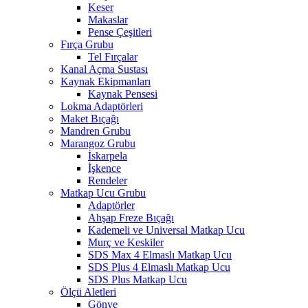
Keser
Makaslar
Pense Çeşitleri
Fırça Grubu
Tel Fırçalar
Kanal Açma Sustası
Kaynak Ekipmanları
Kaynak Pensesi
Lokma Adaptörleri
Maket Bıçağı
Mandren Grubu
Marangoz Grubu
İskarpela
İşkence
Rendeler
Matkap Ucu Grubu
Adaptörler
Ahşap Freze Bıçağı
Kademeli ve Universal Matkap Ucu
Murç ve Keskiler
SDS Max 4 Elmaslı Matkap Ucu
SDS Plus 4 Elmaslı Matkap Ucu
SDS Plus Matkap Ucu
Ölçü Aletleri
Gönye