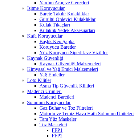
Yardım Araç ve Gereçleri
İşitme Koruyucular
Barete Takılır Kulaklıklar
Gürültü Önleyici Kulaklıklar
Kulak Tıkaçları
Kulaklık Yedek Aksesuarları
Kafa Koruyucular
Başlık Kep Şapka
Koruyucu Baretler
Yüz Koruyucu Siperlik ve Vizörler
Kaynak Güvenliği
Kaynak Güvenliği Malzemeleri
Kimyasal ve Yağ Emici Malzemeleri
Yağ Emiciler
Loto Kilitler
Asma Tip Güvenlik Kilitleri
Madenci Ürünleri
Madenci Baretleri
Solunum Koruyucular
Gaz Buhar ve Toz Filtreleri
Motorlu ve Temiz Hava Hatlı Solunum Üniteleri
Tam Yüz Maskeler
Toz Maskeleri
FFP1
FFP2