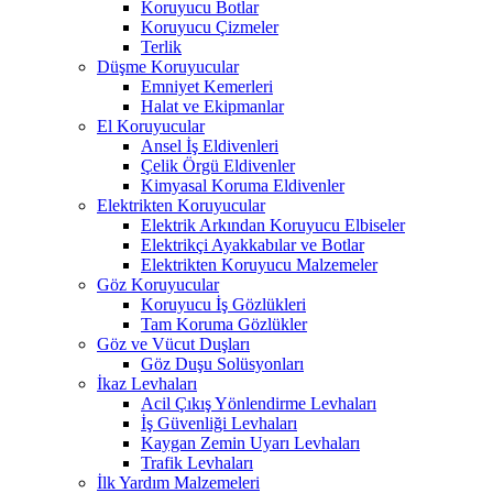
Koruyucu Botlar
Koruyucu Çizmeler
Terlik
Düşme Koruyucular
Emniyet Kemerleri
Halat ve Ekipmanlar
El Koruyucular
Ansel İş Eldivenleri
Çelik Örgü Eldivenler
Kimyasal Koruma Eldivenler
Elektrikten Koruyucular
Elektrik Arkından Koruyucu Elbiseler
Elektrikçi Ayakkabılar ve Botlar
Elektrikten Koruyucu Malzemeler
Göz Koruyucular
Koruyucu İş Gözlükleri
Tam Koruma Gözlükler
Göz ve Vücut Duşları
Göz Duşu Solüsyonları
İkaz Levhaları
Acil Çıkış Yönlendirme Levhaları
İş Güvenliği Levhaları
Kaygan Zemin Uyarı Levhaları
Trafik Levhaları
İlk Yardım Malzemeleri