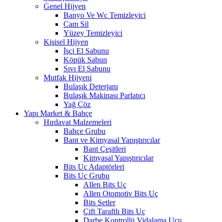
Genel Hijyen
Banyo Ve Wc Temizleyici
Cam Sil
Yüzey Temizleyici
Kişisel Hijyen
İşçi El Sabunu
Köpük Sabun
Sıvı El Sabunu
Mutfak Hijyeni
Bulaşık Deterjanı
Bulaşık Makinası Parlatıcı
Yağ Çöz
Yapı Market & Bahçe
Hırdavat Malzemeleri
Bahçe Grubu
Bant ve Kimyasal Yapıştırıcılar
Bant Çeşitleri
Kimyasal Yapıştırıcılar
Bits Uç Adaptörleri
Bits Uç Grubu
Allen Bits Uç
Allen Otomotiv Bits Uç
Bits Setler
Çift Taraftlı Bits Uç
Darbe Kontrollü Vidalama Ucu