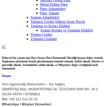
Mermer Granit Panç
Metal Delme Panç
Panç Adaptörleri
Panç Takımı
Somun Adaptörleri
Tabanca Grubu Silikon Sosis Perçin
Taşlama ve Kesici Diskler
Tomax Kesme ve Taşlama Diskleri
Testere Grubu
Zımpara Grupları
Daha iyi bir yaşam için Önce İnsan Önce Korunmak Önceliği insana değer vermek,
Toplumun çıkarlarını kendi çıkarlarımızın önünde tutmak, Şeffaf olmak, Dürüst ve
güvenilir olmak, Sorumluluk sahibi olmak, ve Müşteriye değer verdiğimizi fark
ettirmektir.
İletişim
Vera İşgüvenliği Malzemeleri – İsa Sağdıç
DEMİRTAŞ Mah. MURATEFENDİ Sk. ÖZGÜVEN HAN NO: 34 C
34134 FATİH / İSTANBUL
Tel:
+90 212 512 02 10
WhatsApp / Müşteri Hizmetleri: