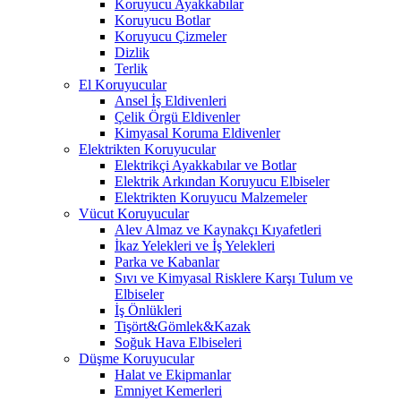
Koruyucu Ayakkabılar
Koruyucu Botlar
Koruyucu Çizmeler
Dizlik
Terlik
El Koruyucular
Ansel İş Eldivenleri
Çelik Örgü Eldivenler
Kimyasal Koruma Eldivenler
Elektrikten Koruyucular
Elektrikçi Ayakkabılar ve Botlar
Elektrik Arkından Koruyucu Elbiseler
Elektrikten Koruyucu Malzemeler
Vücut Koruyucular
Alev Almaz ve Kaynakçı Kıyafetleri
İkaz Yelekleri ve İş Yelekleri
Parka ve Kabanlar
Sıvı ve Kimyasal Risklere Karşı Tulum ve
Elbiseler
İş Önlükleri
Tişört&Gömlek&Kazak
Soğuk Hava Elbiseleri
Düşme Koruyucular
Halat ve Ekipmanlar
Emniyet Kemerleri