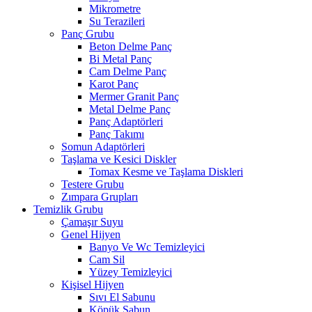
Mikrometre
Su Terazileri
Panç Grubu
Beton Delme Panç
Bi Metal Panç
Cam Delme Panç
Karot Panç
Mermer Granit Panç
Metal Delme Panç
Panç Adaptörleri
Panç Takımı
Somun Adaptörleri
Taşlama ve Kesici Diskler
Tomax Kesme ve Taşlama Diskleri
Testere Grubu
Zımpara Grupları
Temizlik Grubu
Çamaşır Suyu
Genel Hijyen
Banyo Ve Wc Temizleyici
Cam Sil
Yüzey Temizleyici
Kişisel Hijyen
Sıvı El Sabunu
Köpük Sabun