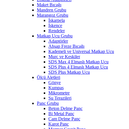
Maket Bıçağı
Mandren Grubu
Marangoz Grubu
İskarpela
İşkence
Rendeler
Matkap Ucu Grubu
Adaptörler
Ahşap Freze Bıçağı
Kademeli ve Universal Matkap Ucu
Murç ve Keskiler
SDS Max 4 Elmaslı Matkap Ucu
SDS Plus 4 Elmaslı Matkap Ucu
SDS Plus Matkap Ucu
Ölçü Aletleri
Gönye
Kumpas
Mikrometre
Su Terazileri
Panç Grubu
Beton Delme Panç
Bi Metal Panç
Cam Delme Panç
Karot Panç