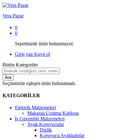
Vera Pazar
0
0
Sepetinizde ürün bulunmuyor.
Giriş yap
Kayıt ol
Bütün Kategoriler
Ara
Seçiminizle eşleşen ürün bulunamadı.
KATEGORİLER
Elektrik Malzemeleri
Makaralı Uzatma Kablosu
İş Güvenliği Malzemeleri
Ayak Koruyucular
Dizlik
Koruyucu Ayakkabılar