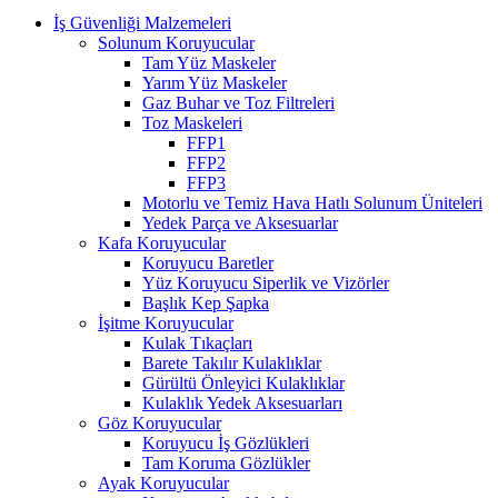
İş Güvenliği Malzemeleri
Solunum Koruyucular
Tam Yüz Maskeler
Yarım Yüz Maskeler
Gaz Buhar ve Toz Filtreleri
Toz Maskeleri
FFP1
FFP2
FFP3
Motorlu ve Temiz Hava Hatlı Solunum Üniteleri
Yedek Parça ve Aksesuarlar
Kafa Koruyucular
Koruyucu Baretler
Yüz Koruyucu Siperlik ve Vizörler
Başlık Kep Şapka
İşitme Koruyucular
Kulak Tıkaçları
Barete Takılır Kulaklıklar
Gürültü Önleyici Kulaklıklar
Kulaklık Yedek Aksesuarları
Göz Koruyucular
Koruyucu İş Gözlükleri
Tam Koruma Gözlükler
Ayak Koruyucular