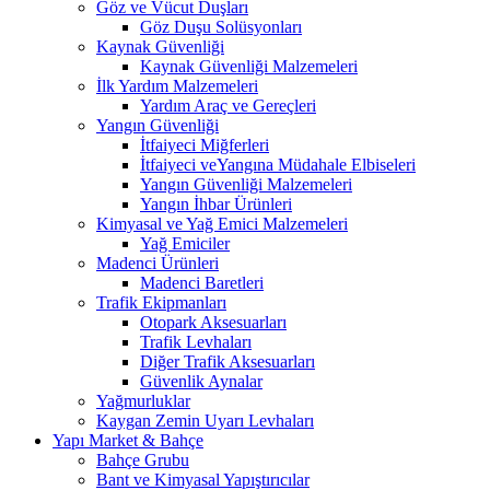
Göz ve Vücut Duşları
Göz Duşu Solüsyonları
Kaynak Güvenliği
Kaynak Güvenliği Malzemeleri
İlk Yardım Malzemeleri
Yardım Araç ve Gereçleri
Yangın Güvenliği
İtfaiyeci Miğferleri
İtfaiyeci veYangına Müdahale Elbiseleri
Yangın Güvenliği Malzemeleri
Yangın İhbar Ürünleri
Kimyasal ve Yağ Emici Malzemeleri
Yağ Emiciler
Madenci Ürünleri
Madenci Baretleri
Trafik Ekipmanları
Otopark Aksesuarları
Trafik Levhaları
Diğer Trafik Aksesuarları
Güvenlik Aynalar
Yağmurluklar
Kaygan Zemin Uyarı Levhaları
Yapı Market & Bahçe
Bahçe Grubu
Bant ve Kimyasal Yapıştırıcılar