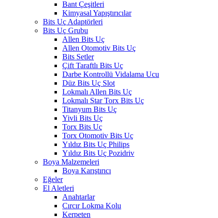
Bant Çeşitleri
Kimyasal Yapıştırıcılar
Bits Uç Adaptörleri
Bits Uç Grubu
Allen Bits Uç
Allen Otomotiv Bits Uç
Bits Setler
Çift Taraftlı Bits Uç
Darbe Kontrollü Vidalama Ucu
Düz Bits Uç Slot
Lokmalı Allen Bits Uç
Lokmalı Star Torx Bits Uç
Titanyum Bits Uç
Yivli Bits Uç
Torx Bits Uç
Torx Otomotiv Bits Uç
Yıldız Bits Uç Philips
Yıldız Bits Uç Pozidriv
Boya Malzemeleri
Boya Karıştırıcı
Eğeler
El Aletleri
Anahtarlar
Cırcır Lokma Kolu
Kerpeten