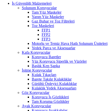
İş Güvenliği Malzemeleri
Solunum Koruyucular
Tam Yüz Maskeler
Yarım Yüz Maskeler
Gaz Buhar ve Toz Filtreleri
Toz Maskeleri
FFP1
FFP2
FFP3
Motorlu ve Temiz Hava Hatlı Solunum Üniteleri
Yedek Parça ve Aksesuarlar
Kafa Koruyucular
Koruyucu Baretler
Yüz Koruyucu Siperlik ve Vizörler
Başlık Kep Şapka
İşitme Koruyucular
Kulak Tıkaçları
Barete Takılır Kulaklıklar
Gürültü Önleyici Kulaklıklar
Kulaklık Yedek Aksesuarları
Göz Koruyucular
Koruyucu İş Gözlükleri
Tam Koruma Gözlükler
Ayak Koruyucular
Koruyucu Ayakkabılar