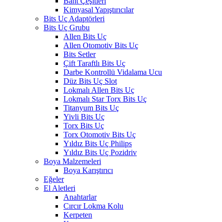
Bant Çeşitleri
Kimyasal Yapıştırıcılar
Bits Uç Adaptörleri
Bits Uç Grubu
Allen Bits Uç
Allen Otomotiv Bits Uç
Bits Setler
Çift Taraftlı Bits Uç
Darbe Kontrollü Vidalama Ucu
Düz Bits Uç Slot
Lokmalı Allen Bits Uç
Lokmalı Star Torx Bits Uç
Titanyum Bits Uç
Yivli Bits Uç
Torx Bits Uç
Torx Otomotiv Bits Uç
Yıldız Bits Uç Philips
Yıldız Bits Uç Pozidriv
Boya Malzemeleri
Boya Karıştırıcı
Eğeler
El Aletleri
Anahtarlar
Cırcır Lokma Kolu
Kerpeten