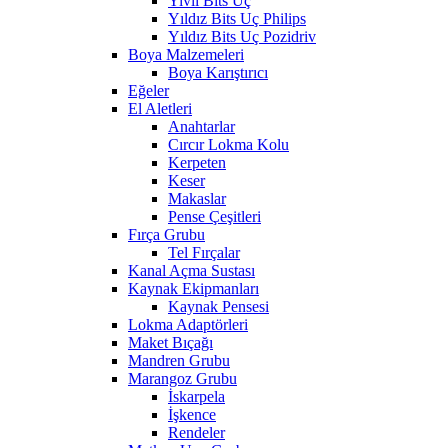
Yivli Bits Uç
Yıldız Bits Uç Philips
Yıldız Bits Uç Pozidriv
Boya Malzemeleri
Boya Karıştırıcı
Eğeler
El Aletleri
Anahtarlar
Cırcır Lokma Kolu
Kerpeten
Keser
Makaslar
Pense Çeşitleri
Fırça Grubu
Tel Fırçalar
Kanal Açma Sustası
Kaynak Ekipmanları
Kaynak Pensesi
Lokma Adaptörleri
Maket Bıçağı
Mandren Grubu
Marangoz Grubu
İskarpela
İşkence
Rendeler