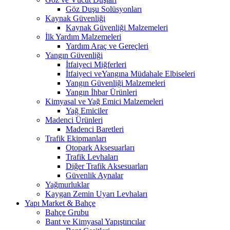
Göz Duşu Solüsyonları
Kaynak Güvenliği
Kaynak Güvenliği Malzemeleri
İlk Yardım Malzemeleri
Yardım Araç ve Gereçleri
Yangın Güvenliği
İtfaiyeci Miğferleri
İtfaiyeci veYangına Müdahale Elbiseleri
Yangın Güvenliği Malzemeleri
Yangın İhbar Ürünleri
Kimyasal ve Yağ Emici Malzemeleri
Yağ Emiciler
Madenci Ürünleri
Madenci Baretleri
Trafik Ekipmanları
Otopark Aksesuarları
Trafik Levhaları
Diğer Trafik Aksesuarları
Güvenlik Aynalar
Yağmurluklar
Kaygan Zemin Uyarı Levhaları
Yapı Market & Bahçe
Bahçe Grubu
Bant ve Kimyasal Yapıştırıcılar