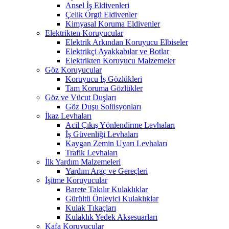
Ansel İş Eldivenleri
Çelik Örgü Eldivenler
Kimyasal Koruma Eldivenler
Elektrikten Koruyucular
Elektrik Arkından Koruyucu Elbiseler
Elektrikçi Ayakkabılar ve Botlar
Elektrikten Koruyucu Malzemeler
Göz Koruyucular
Koruyucu İş Gözlükleri
Tam Koruma Gözlükler
Göz ve Vücut Duşları
Göz Duşu Solüsyonları
İkaz Levhaları
Acil Çıkış Yönlendirme Levhaları
İş Güvenliği Levhaları
Kaygan Zemin Uyarı Levhaları
Trafik Levhaları
İlk Yardım Malzemeleri
Yardım Araç ve Gereçleri
İşitme Koruyucular
Barete Takılır Kulaklıklar
Gürültü Önleyici Kulaklıklar
Kulak Tıkaçları
Kulaklık Yedek Aksesuarları
Kafa Koruyucular