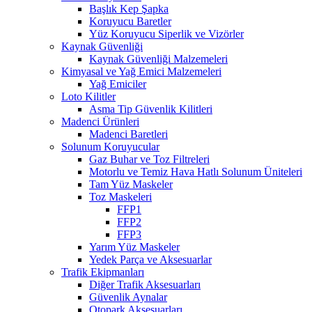
Başlık Kep Şapka
Koruyucu Baretler
Yüz Koruyucu Siperlik ve Vizörler
Kaynak Güvenliği
Kaynak Güvenliği Malzemeleri
Kimyasal ve Yağ Emici Malzemeleri
Yağ Emiciler
Loto Kilitler
Asma Tip Güvenlik Kilitleri
Madenci Ürünleri
Madenci Baretleri
Solunum Koruyucular
Gaz Buhar ve Toz Filtreleri
Motorlu ve Temiz Hava Hatlı Solunum Üniteleri
Tam Yüz Maskeler
Toz Maskeleri
FFP1
FFP2
FFP3
Yarım Yüz Maskeler
Yedek Parça ve Aksesuarlar
Trafik Ekipmanları
Diğer Trafik Aksesuarları
Güvenlik Aynalar
Otopark Aksesuarları