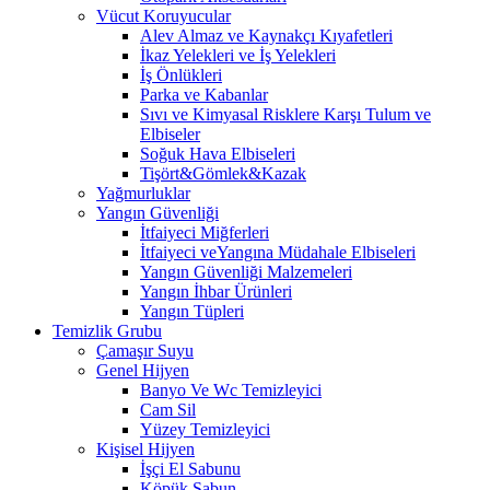
Vücut Koruyucular
Alev Almaz ve Kaynakçı Kıyafetleri
İkaz Yelekleri ve İş Yelekleri
İş Önlükleri
Parka ve Kabanlar
Sıvı ve Kimyasal Risklere Karşı Tulum ve
Elbiseler
Soğuk Hava Elbiseleri
Tişört&Gömlek&Kazak
Yağmurluklar
Yangın Güvenliği
İtfaiyeci Miğferleri
İtfaiyeci veYangına Müdahale Elbiseleri
Yangın Güvenliği Malzemeleri
Yangın İhbar Ürünleri
Yangın Tüpleri
Temizlik Grubu
Çamaşır Suyu
Genel Hijyen
Banyo Ve Wc Temizleyici
Cam Sil
Yüzey Temizleyici
Kişisel Hijyen
İşçi El Sabunu
Köpük Sabun