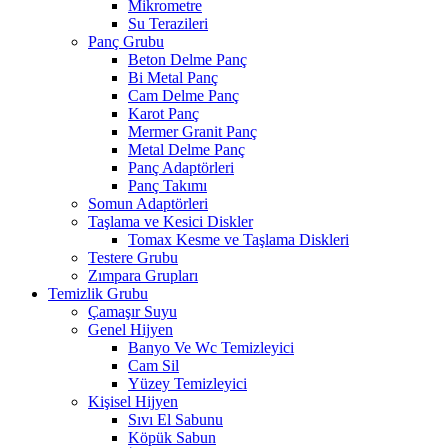
Mikrometre
Su Terazileri
Panç Grubu
Beton Delme Panç
Bi Metal Panç
Cam Delme Panç
Karot Panç
Mermer Granit Panç
Metal Delme Panç
Panç Adaptörleri
Panç Takımı
Somun Adaptörleri
Taşlama ve Kesici Diskler
Tomax Kesme ve Taşlama Diskleri
Testere Grubu
Zımpara Grupları
Temizlik Grubu
Çamaşır Suyu
Genel Hijyen
Banyo Ve Wc Temizleyici
Cam Sil
Yüzey Temizleyici
Kişisel Hijyen
Sıvı El Sabunu
Köpük Sabun