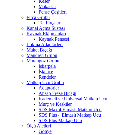
Keser
Makaslar
Pense Çeşitleri
Fırça Grubu
Tel Fırçalar
Kanal Açma Sustası
Kaynak Ekipmanları
Kaynak Pensesi
Lokma Adaptörleri
Maket Bıçağı
Mandren Grubu
Marangoz Grubu
İskarpela
İşkence
Rendeler
Matkap Ucu Grubu
Adaptörler
Ahşap Freze Bıçağı
Kademeli ve Universal Matkap Ucu
Murç ve Keskiler
SDS Max 4 Elmaslı Matkap Ucu
SDS Plus 4 Elmaslı Matkap Ucu
SDS Plus Matkap Ucu
Ölçü Aletleri
Gönye