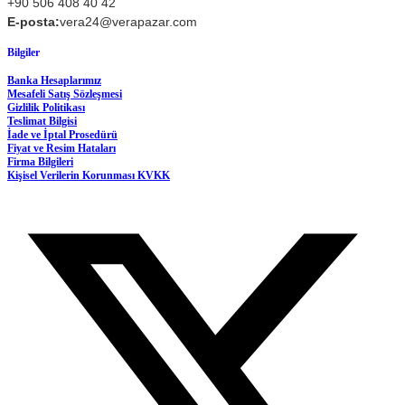
+90 506 408 40 42
E-posta:
vera24@verapazar.com
Bilgiler
Banka Hesaplarımız
Mesafeli Satış Sözleşmesi
Gizlilik Politikası
Teslimat Bilgisi
İade ve İptal Prosedürü
Fiyat ve Resim Hataları
Firma Bilgileri
Kişisel Verilerin Korunması KVKK