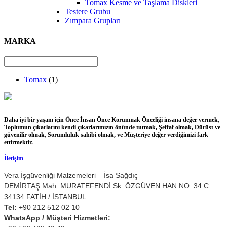
Tomax Kesme ve Taşlama Diskleri
Testere Grubu
Zımpara Grupları
MARKA
Tomax
(1)
Daha iyi bir yaşam için Önce İnsan Önce Korunmak Önceliği insana değer vermek,
Toplumun çıkarlarını kendi çıkarlarımızın önünde tutmak, Şeffaf olmak, Dürüst ve
güvenilir olmak, Sorumluluk sahibi olmak, ve Müşteriye değer verdiğimizi fark
ettirmektir.
İletişim
Vera İşgüvenliği Malzemeleri – İsa Sağdıç
DEMİRTAŞ Mah. MURATEFENDİ Sk. ÖZGÜVEN HAN NO: 34 C
34134 FATİH / İSTANBUL
Tel:
+90 212 512 02 10
WhatsApp / Müşteri Hizmetleri: