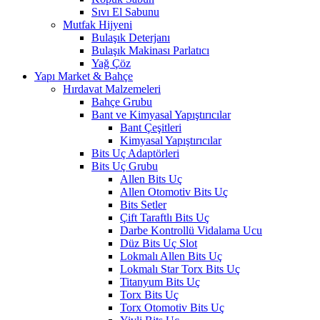
Sıvı El Sabunu
Mutfak Hijyeni
Bulaşık Deterjanı
Bulaşık Makinası Parlatıcı
Yağ Çöz
Yapı Market & Bahçe
Hırdavat Malzemeleri
Bahçe Grubu
Bant ve Kimyasal Yapıştırıcılar
Bant Çeşitleri
Kimyasal Yapıştırıcılar
Bits Uç Adaptörleri
Bits Uç Grubu
Allen Bits Uç
Allen Otomotiv Bits Uç
Bits Setler
Çift Taraftlı Bits Uç
Darbe Kontrollü Vidalama Ucu
Düz Bits Uç Slot
Lokmalı Allen Bits Uç
Lokmalı Star Torx Bits Uç
Titanyum Bits Uç
Torx Bits Uç
Torx Otomotiv Bits Uç