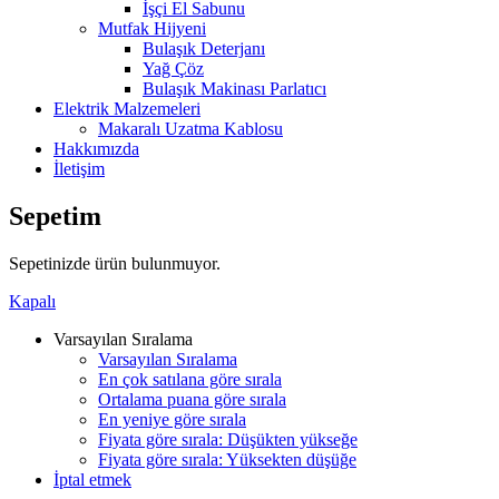
İşçi El Sabunu
Mutfak Hijyeni
Bulaşık Deterjanı
Yağ Çöz
Bulaşık Makinası Parlatıcı
Elektrik Malzemeleri
Makaralı Uzatma Kablosu
Hakkımızda
İletişim
Sepetim
Sepetinizde ürün bulunmuyor.
Kapalı
Varsayılan Sıralama
Varsayılan Sıralama
En çok satılana göre sırala
Ortalama puana göre sırala
En yeniye göre sırala
Fiyata göre sırala: Düşükten yükseğe
Fiyata göre sırala: Yüksekten düşüğe
İptal etmek