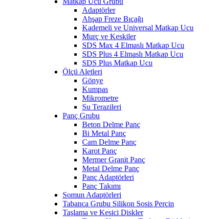
Matkap Ucu Grubu
Adaptörler
Ahşap Freze Bıçağı
Kademeli ve Universal Matkap Ucu
Murç ve Keskiler
SDS Max 4 Elmaslı Matkap Ucu
SDS Plus 4 Elmaslı Matkap Ucu
SDS Plus Matkap Ucu
Ölçü Aletleri
Gönye
Kumpas
Mikrometre
Su Terazileri
Panç Grubu
Beton Delme Panç
Bi Metal Panç
Cam Delme Panç
Karot Panç
Mermer Granit Panç
Metal Delme Panç
Panç Adaptörleri
Panç Takımı
Somun Adaptörleri
Tabanca Grubu Silikon Sosis Perçin
Taşlama ve Kesici Diskler