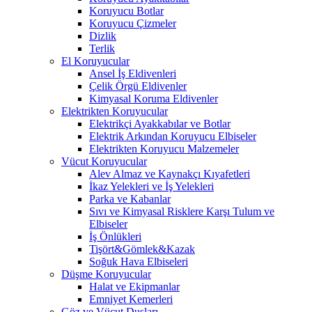
Koruyucu Botlar
Koruyucu Çizmeler
Dizlik
Terlik
El Koruyucular
Ansel İş Eldivenleri
Çelik Örgü Eldivenler
Kimyasal Koruma Eldivenler
Elektrikten Koruyucular
Elektrikçi Ayakkabılar ve Botlar
Elektrik Arkından Koruyucu Elbiseler
Elektrikten Koruyucu Malzemeler
Vücut Koruyucular
Alev Almaz ve Kaynakçı Kıyafetleri
İkaz Yelekleri ve İş Yelekleri
Parka ve Kabanlar
Sıvı ve Kimyasal Risklere Karşı Tulum ve
Elbiseler
İş Önlükleri
Tişört&Gömlek&Kazak
Soğuk Hava Elbiseleri
Düşme Koruyucular
Halat ve Ekipmanlar
Emniyet Kemerleri
Göz ve Vücut Duşları